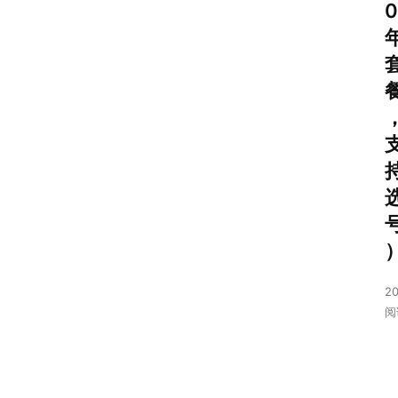
0
号
卡
套
餐
流
量
卡
排
行
榜
2
20
0
阅
2
6
话