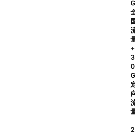
+
3
0
首
页
2