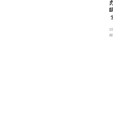
首
页
20
号
阅
卡
套
餐
流
量
卡
排
行
榜
2