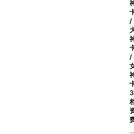
/
/
首
页
号
3
卡
套
餐
20