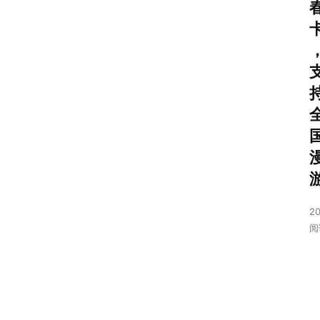
首
页
号
卡
套
20
餐
阅
流
量
卡