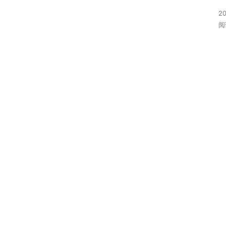
首
20
页
阅
号
卡
套
餐
流
量
卡
排
行
榜
2
0
2