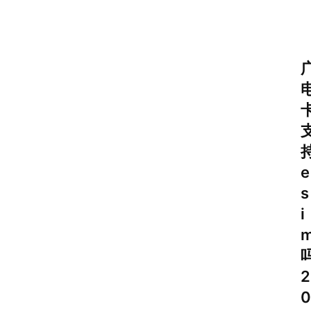
e
s
i
2
0