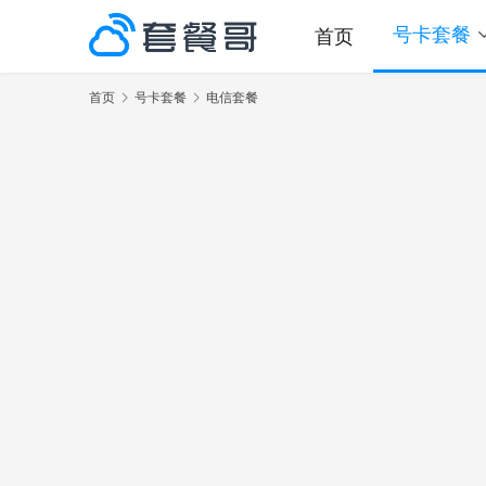
号卡套餐
首页
首页
号卡套餐
电信套餐