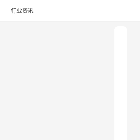
行业资讯
1
热
2
荐