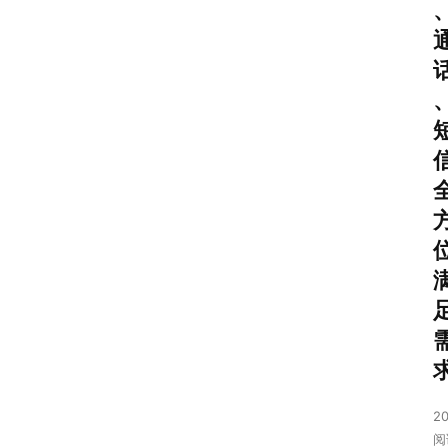
首
页
号
卡
套
餐
20
流
阅