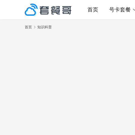
首页
号卡套餐
首页
知识科普