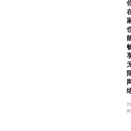
首
页
号
卡
套
餐
20
阅
流
量