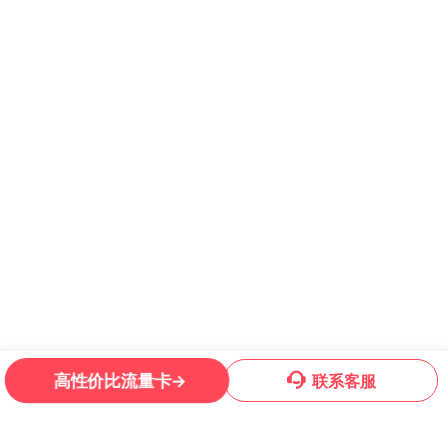
一
是
的
路
餐
在
买
量
时
比
常
的
种
况
是
明
买
高性价比流量卡→
联系客服
Copyright © 2022-2026 套餐哥 版权所有
蜀ICP备2021019444号-13
是
量
瞳