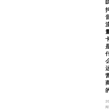
首
页
号
卡
套
餐
20
阅