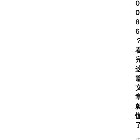
0
0
8
6
首
页
号
卡
套
餐
20